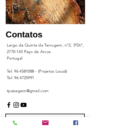
Contatos
Largo da Quinta da Terrugem, nº2, 3ºDtº,
2770-143 Paço de Arcos
​Portugal
Tel:
96 4581088
- (Projetos Lousã)
Tel:
96 4725991
tpaisagem@gmail.com